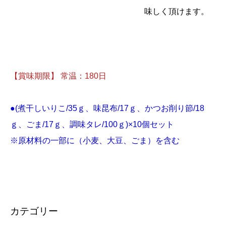
味しく頂けます。
【賞味期限】 常温：180日
●(煮干しいりこ/35ｇ、味昆布/17ｇ、かつお削り節/18
ｇ、ごま/17ｇ、調味タレ/100ｇ)×10個セット
※原材料の一部に（小麦、大豆、ごま）を含む
カテゴリー